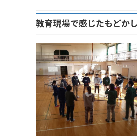
終
更
新
教育現場で感じたもどか
日
時
: