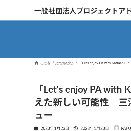
コ
ナ
一般社団法人プロジェクトア
ン
ビ
テ
ゲ
ン
ー
ツ
シ
へ
ョ
ス
ン
キ
に
ッ
移
ホーム
Information
「Let's enjoy PA wi
プ
動
「Let's enjoy PA 
えた新しい可能性 三
ュー
最
2023年1月23日
2023年1月23日
PAF