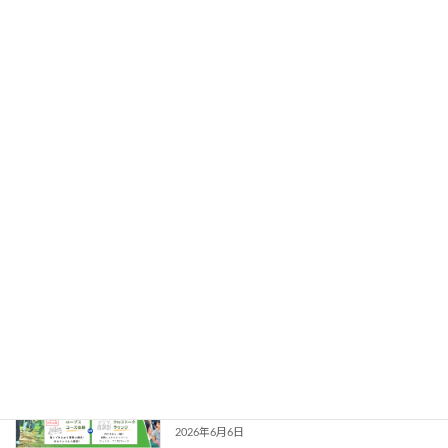
最近の投稿
PAJ × PAFUNN共催企画のご案内
Information
2026年7月1日
【第6回オンライン学習会】 効率重視の
Information
毎日に、小さくて偉大な冒険を。『脱成
長の方法』から学ぶ、現代社会のアドベ
ンチャー
2026年6月20日
第２回 PAFUNNフェス
イベント情報
2026/09/12 （PAJ共催特別企画）
2026年6月6日