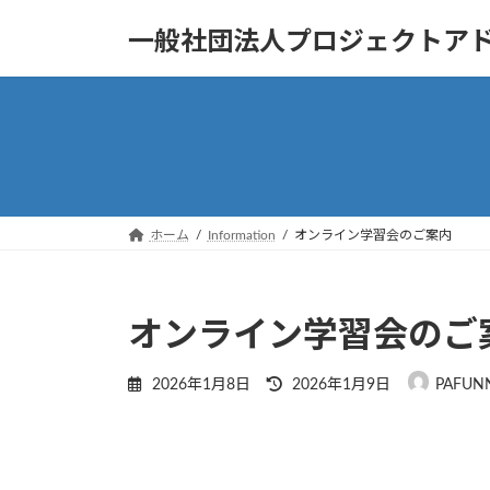
コ
ナ
一般社団法人プロジェクトア
ン
ビ
テ
ゲ
ン
ー
ツ
シ
へ
ョ
ス
ン
キ
に
ッ
移
ホーム
Information
オンライン学習会のご案内
プ
動
オンライン学習会のご
最
2026年1月8日
2026年1月9日
PAFUN
終
更
新
日