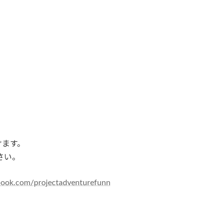
けます。
さい。
book.com/projectadventurefunn