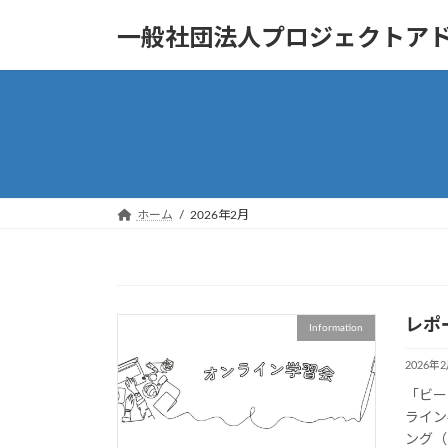
コ
ナ
一般社団法人プロジェクトア
ン
ビ
テ
ゲ
ン
ー
ツ
シ
へ
ョ
ス
ン
キ
に
ッ
移
ホーム
2026年2月
プ
動
レポ
Information
2026年
「ビー
ライン
ング（