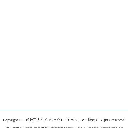
Copyright © 一般社団法人プロジェクトアドベンチャー協会 All Rights Reserved.
Powered by
WordPress
with
Lightning Theme
&
VK All in One Expansion Unit