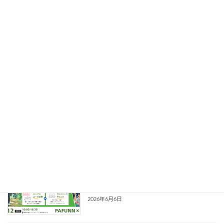
最近の投稿
PAJ × PAFUNN共催企画のご案内
Information
2026年7月1日
【第6回オンライン学習会】 効率重視の
Information
毎日に、小さくて偉大な冒険を。『脱成
長の方法』から学ぶ、現代社会のアドベ
ンチャー
2026年6月20日
第２回 PAFUNNフェス
イベント情報
2026/09/12 （PAJ共催特別企画）
2026年6月6日