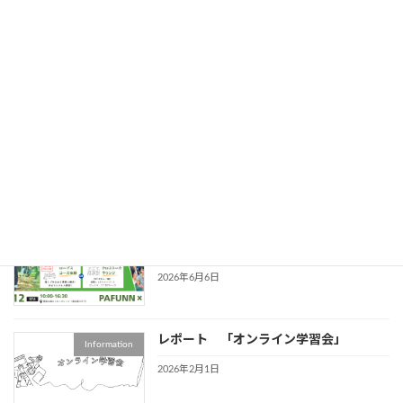
PAJ × PAFUNN共催企画のご案内
Information
2026年7月1日
【第6回オンライン学習会】 効率重視の
Information
毎日に、小さくて偉大な冒険を。『脱成
長の方法』から学ぶ、現代社会のアドベ
ンチャー
2026年6月20日
第２回 PAFUNNフェス
イベント情報
2026/09/12 （PAJ共催特別企画）
2026年6月6日
レポート 「オンライン学習会」
Information
2026年2月1日