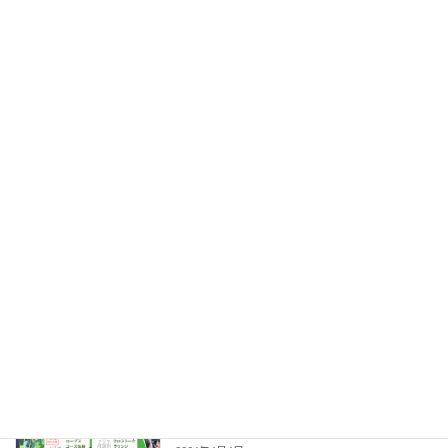
続きを読む
最近の投稿
PAJ × PAFUNN共催企画のご案内
Information
2026年7月1日
【第6回オンライン学習会】 効率重視の
Information
毎日に、小さくて偉大な冒険を。『脱成
長の方法』から学ぶ、現代社会のアドベ
ンチャー
2026年6月20日
第２回 PAFUNNフェス
イベント情報
2026/09/12 （PAJ共催特別企画）