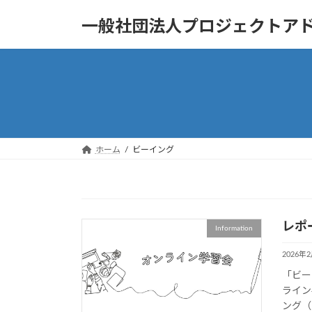
コ
ナ
一般社団法人プロジェクトア
ン
ビ
テ
ゲ
ン
ー
ツ
シ
へ
ョ
ス
ン
キ
に
ッ
移
ホーム
ビーイング
プ
動
レポ
Information
2026年
「ビー
ライン
ング（