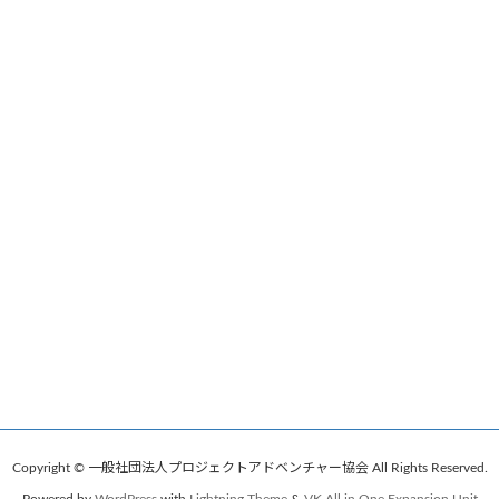
Copyright © 一般社団法人プロジェクトアドベンチャー協会 All Rights Reserved.
Powered by
WordPress
with
Lightning Theme
&
VK All in One Expansion Unit